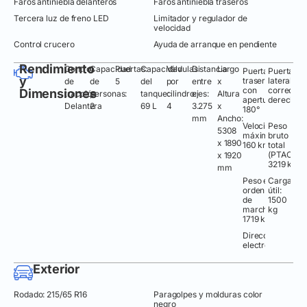
Faros antiniebla delanteros
Faros antiniebla traseros
Tercera luz de freno LED
Limitador y regulador de
velocidad
Control crucero
Ayuda de arranque en pendiente
Rendimiento
Control
Capacidad
Puertas:
Capacidad
Válvulas
Distancia
Largo
Puertas
Puerta
y
traseras
lateral
de
de
5
del
por
entre
x
con
corrediza
Dimensiones
tracción
personas:
tanque:
cilindro:
ejes:
Altura
apertura
derecha
Delantera
2
69 L
4
3.275
x
180°
mm
Ancho:
Velocidad
Peso
5308
máxima:
bruto
x 1890
160 km/h
total
(PTAC):
x 1920
3219 kg
mm
Peso en
Carga
orden
útil:
de
1500
marcha:
kg
1719 kg
Dirección
electrohidráulic
Exterior
Rodado: 215/65 R16
Paragolpes y molduras color
negro