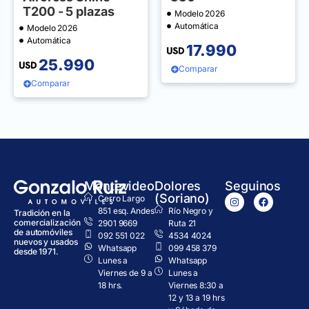
T200 - 5 plazas
Modelo 2026
Automática
Modelo 2026
Automática
17.990
25.990
Comparar
Comparar
Montevideo
Dolores
Seguinos
(Soriano)
Cerro Largo
851 esq. Andes
Río Negro y
Tradición en la
comercialización
2901 9669
Ruta 21
de automóviles
092 551 022
4534 4024
nuevos y usados
Whatsapp
099 458 379
desde 1971.
Lunes a
Whatsapp
Viernes de 9 a
Lunes a
18 hrs.
Viernes 8:30 a
12 y 13 a 19 hrs