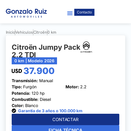
Contacto
Inicio
Vehículos
Citroën
0 km
Citroën Jumpy Pack
2.2 TDI
0 km | Modelo 2026
37.900
Transmisión:
Manual
Tipo:
Furgón
Motor:
2.2
Potencia:
120 hp
Combustible:
Diesel
Color:
Blanco
Garantía de 3 años o 100.000 km
CONTACTAR
FICHA TÉCNICA