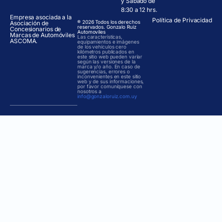
y Sábado de
8:30 a 12 hrs.
Empresa asociada a la
Política de Privacidad
® 2026 Todos los derechos
Asociación de
reservados. Gonzalo Ruiz
Concesionarios de
Automoviles
Marcas de Automóviles
Las características,
ASCOMA.
equipamientos e imágenes
de los vehículos cero
kilómetros publicados en
este sitio web pueden variar
según las versiones de la
marca y/o año. En caso de
sugerencias, errores o
inconvenientes en este sitio
web y de sus informaciones,
por favor comuníquese con
nosotros a
info@gonzaloruiz.com.uy