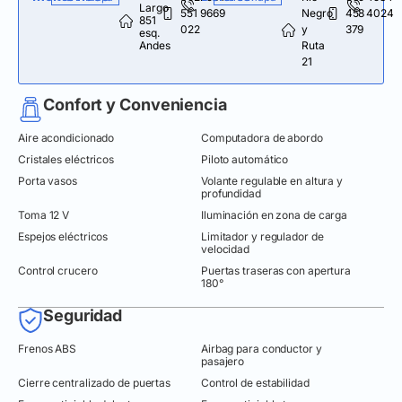
Largo
551
9669
Negro
458
4024
851
022
y
379
esq.
Andes
Ruta
21
Confort y Conveniencia
Aire acondicionado
Computadora de abordo
Cristales eléctricos
Piloto automático
Porta vasos
Volante regulable en altura y
profundidad
Toma 12 V
Iluminación en zona de carga
Espejos eléctricos
Limitador y regulador de
velocidad
Control crucero
Puertas traseras con apertura
180°
Seguridad
Frenos ABS
Airbag para conductor y
pasajero
Cierre centralizado de puertas
Control de estabilidad