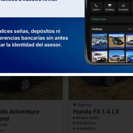
Manual
2018
km
Desde
19.990
ica
C
9.800
Comparar
s
Dolores
alio Adventure
Honda Fit 1.4 LX
end
Modelo 2004
175.900 km
2006
Automática
 km