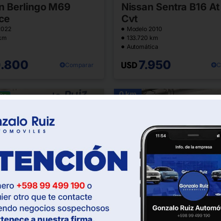
ën Berlingo M69
Nissan Sentra B16 At
ce
Cvt
2022
Modelo 2010
 km
133.720 km
Automática
0.800
7.950
Comparar
C
0 km
EÑO
/
ideo
Montevideo
Dolores
Escape Se Plus
Victory Box Refriger
Modelo 2026