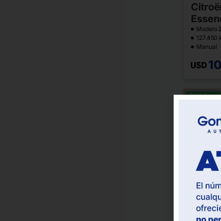
Citro
Essen
Modelo 
127.450
Manual
1
ÚNICO DU
Montev
Ford 
Fwd