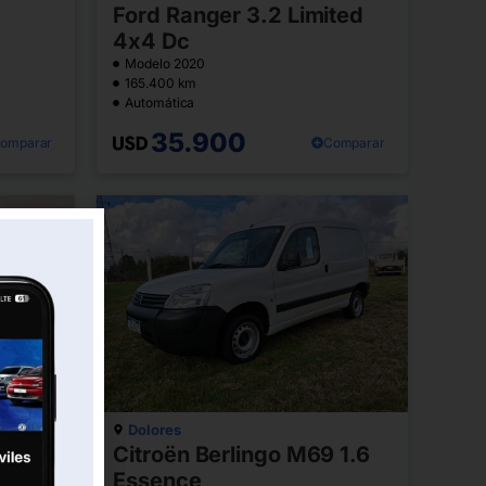
Ford Ranger 3.2 Limited
4x4 Dc
Modelo 2020
165.400 km
Automática
35.900
omparar
Comparar
Dolores
ado
Citroën Berlingo M69 1.6
Essence