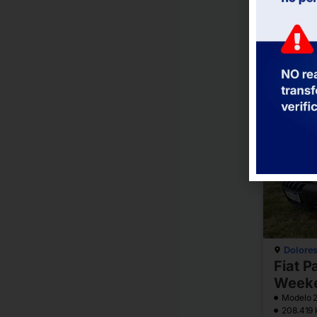
Modelo 
98.900 
Automát
1
Dolore
Fiat P
Week
Modelo 
208.419