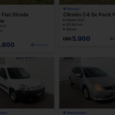
s
Dolores
Fiat Strada
Citroën C4 Sx Pack F
no
Modelo 2007
257.600 km
2023
Manual
km
5.900
C
6.800
Comparar
ideo
Montevideo