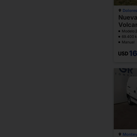
Dolore
Nueva 
Volca
Modelo 
69.400 
Manual
1
Montev