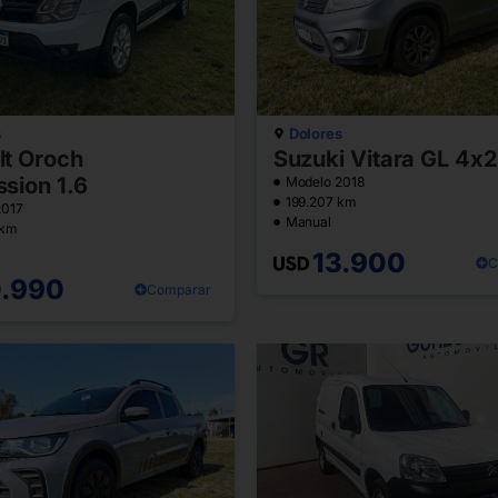
s
Dolores
lt Oroch
Suzuki Vitara GL 4x2
sion 1.6
Modelo 2018
199.207 km
2017
Manual
 km
13.900
C
0.990
Comparar