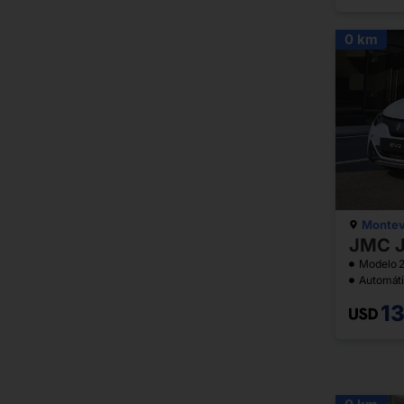
0 km
Montev
JMC J
Modelo 
Automát
1