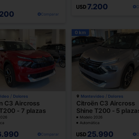
7.200
C
.200
Comparar
0 km
/
/
ideo
Dolores
Montevideo
Dolores
n C3 Aircross
Citroën C3 Aircross
T200 - 7 plazas
Shine T200 - 5 plaza
2026
Modelo 2026
ica
Automática
6.990
25.990
Comparar
C