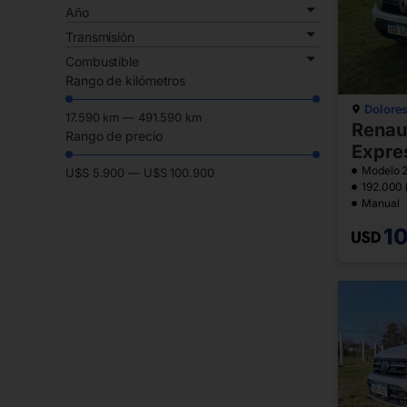
Año
Transmisión
Combustible
Rango de kilómetros
Dolore
17.590
km
—
491.590
km
Renau
Rango de precio
Expres
Modelo 
U$S
5.900
—
U$S
100.900
192.000
Manual
1