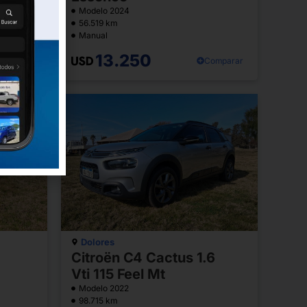
Modelo 2024
56.519 km
Manual
omparar
13.250
Comparar
Dolores
Citroën C4 Cactus 1.6
Vti 115 Feel Mt
Modelo 2022
98.715 km