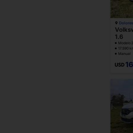
Dolore
Volks
1.6
Modelo 
17.590 k
Manual
1