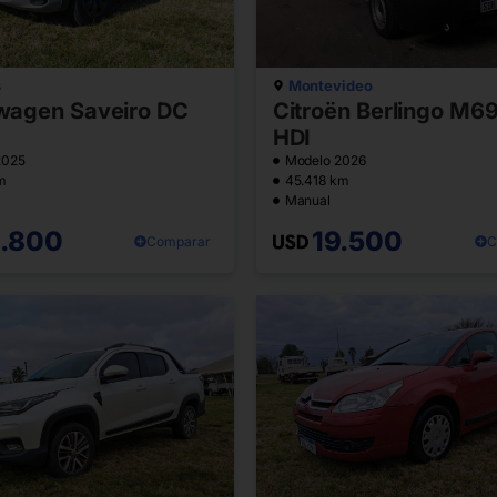
s
Montevideo
wagen Saveiro DC
Citroën Berlingo M69
HDI
2025
Modelo 2026
m
45.418 km
Manual
6.800
19.500
Comparar
C