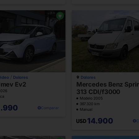
/
ideo
Dolores
Dolores
mev Ev2
Mercedes Benz Sprin
313 CDI/f3000
2026
ica
Modelo 2005
367.320 km
3.990
Comparar
Manual
14.900
C