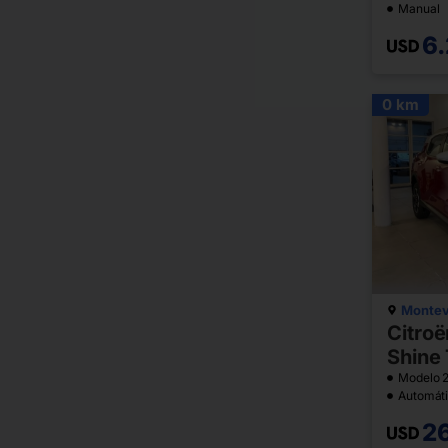
Manual
6
0 km
Montev
Citroë
Shine 
Modelo 
Automát
2